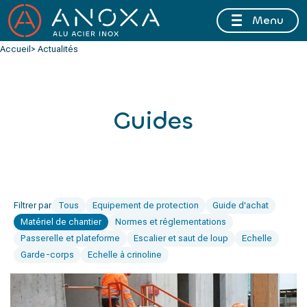
Menu
FERMETURE ESTIVALE DU 10 AU 16 AOÛT 2026 INCLUS
Accueil
> Actualités
Guides
Filtrer par
Tous
Equipement de protection
Guide d'achat
Matériel de chantier
Normes et réglementations
Passerelle et plateforme
Escalier et saut de loup
Echelle
Garde-corps
Echelle à crinoline