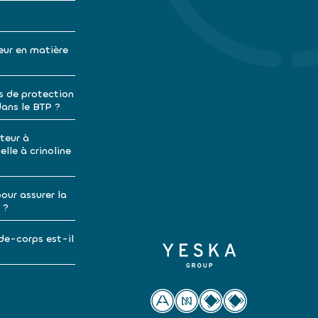
eur en matière
s de protection
dans le BTP ?
teur à
lle à crinoline
our assurer la
 ?
de-corps est-il