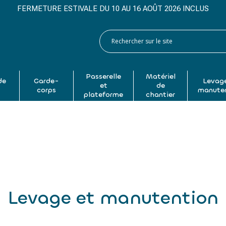
FERMETURE ESTIVALE DU 10 AU 16 AOÛT 2026 INCLUS
Passerelle
Matériel
de
Garde-
Levage
et
de
p
corps
manute
plateforme
chantier
Levage et manutention