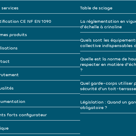
 services
Table de sciage
tification CE NF EN 1090
La réglementation en vigu
d’échelle à crinoline
mes produits
Quels sont les équipement
collective indispensables 
lisations
Quelle est la norme de hau
tact
respecter en matière d’éche
?
rutement
Quel garde-corps utiliser p
ualités
sécurité d’un toit-terrasse
umentation
Législation : Quand un gar
obligatoire ?
nts forts configurateur
ique