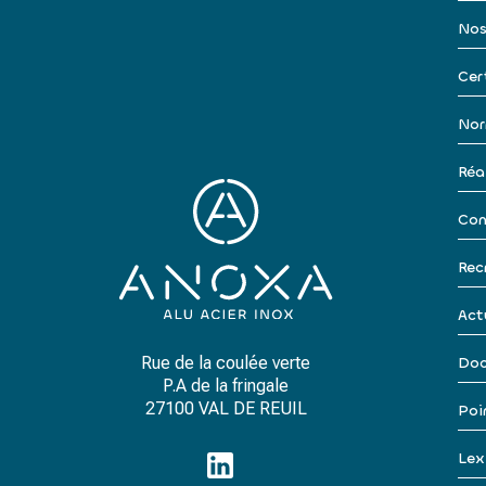
Nos
Cer
Nor
Réa
Con
Rec
Act
Rue de la coulée verte
Doc
P.A de la fringale
27100 VAL DE REUIL
Poi
Lex