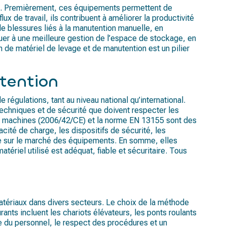
isons. Premièrement, ces équipements permettent de
x de travail, ils contribuent à améliorer la productivité
 de blessures liés à la manutention manuelle, en
ibuer à une meilleure gestion de l’espace de stockage, en
n de matériel de levage et de manutention est un pilier
utention
égulations, tant au niveau national qu’international.
 techniques et de sécurité que doivent respecter les
tive machines (2006/42/CE) et la norme EN 13155 sont des
cité de charge, les dispositifs de sécurité, les
ise sur le marché des équipements. En somme, elles
tériel utilisé est adéquat, fiable et sécuritaire. Tous
atériaux dans divers secteurs. Le choix de la méthode
ants incluent les chariots élévateurs, les ponts roulants
te du personnel, le respect des procédures et un