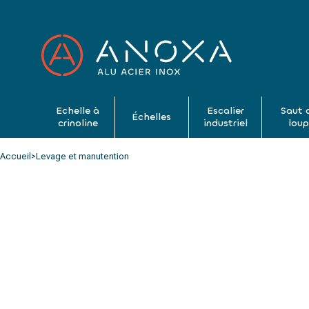
Echelle à
Escalier
Saut 
Échelles
crinoline
industriel
lou
Accueil
>
Levage et manutention