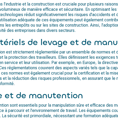
ns l’industrie et la construction est cruciale pour plusieurs ra
lumineux de manière efficace et sécuritaire. En optimisant les flu
s technologies réduit significativement les risques d’accidents et
, l’utilisation adéquate de ces équipements peut également contr
 les entrepôts ou sur les sites de construction. Ainsi, l’adoptio
ivité des entreprises dans divers secteurs.
tériels de levage et de man
n est strictement réglementée par un ensemble de normes et de r
et la protection des travailleurs. Elles définissent les exigences
n service et leur utilisation. Par exemple, en Europe, la direc
Ces réglementations couvrent des aspects variés tels que la capa
e ces normes est également crucial pour la certification et la m
 et la réduction des risques professionnels, en assurant que le ma
nformité.
e et de manutention
ion sont essentiels pour la manipulation sûre et efficace des m
ce à parcourir et l’environnement de travail. Les équipements cour
s. La sécurité est primordiale, nécessitant une formation adéqua