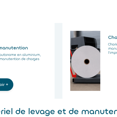
Cha
Chari
 manutention
manut
l’imp
 autonome en aluminium,
 manutention de charges
oir +
ériel de levage et de manute