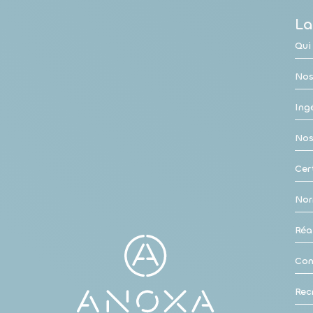
La
Qui
Nos
Ingé
Nos
Cer
Nor
Réa
Con
Rec