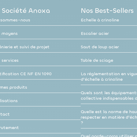
 Société Anoxa
Nos Best-Sellers
 sommes-nous
Echelle à crinoline
 moyens
Escalier acier
nierie et suivi de projet
Saut de loup acier
 services
Table de sciage
tification CE NF EN 1090
La réglementation en vigu
d’échelle à crinoline
mes produits
Quels sont les équipement
collective indispensables 
lisations
Quelle est la norme de hau
tact
respecter en matière d’éche
?
rutement
Quel garde-corps utiliser p