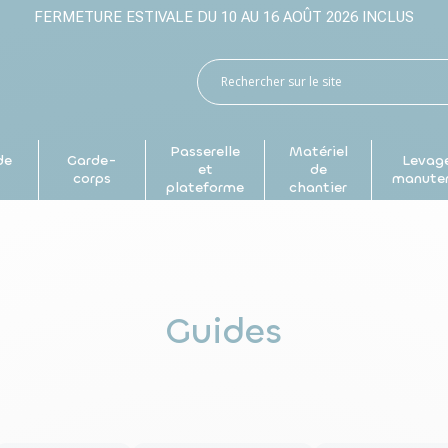
FERMETURE ESTIVALE DU 10 AU 16 AOÛT 2026 INCLUS
Passerelle
Matériel
de
Garde-
Levage
et
de
p
corps
manute
plateforme
chantier
Guides