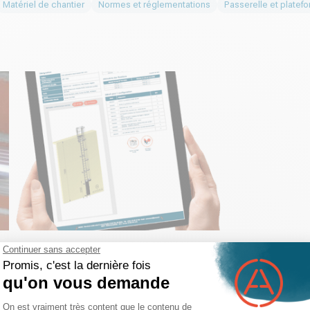
Matériel de chantier
Normes et réglementations
Passerelle et platef
Echelle
Echelle à crinoline
Guide d'achat
Choisir une échelle à crinoline :
comment choisir votre équipement ?