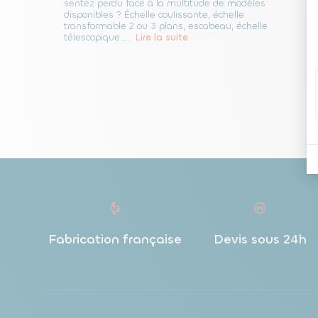
sentez perdu face à la multitude de modèles
disponibles ? Échelle coulissante, échelle
transformable 2 ou 3 plans, escabeau, échelle
télescopique…...
Lire la suite
Fabrication française
Devis sous 24h