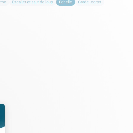
orme
Escalier et saut de loup
Echelle
Garde-corps