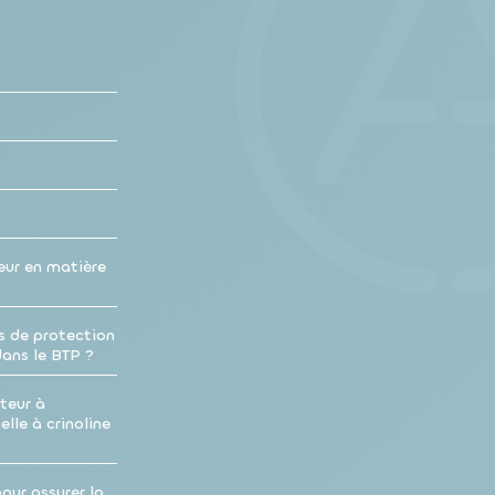
eur en matière
s de protection
dans le BTP ?
teur à
lle à crinoline
our assurer la