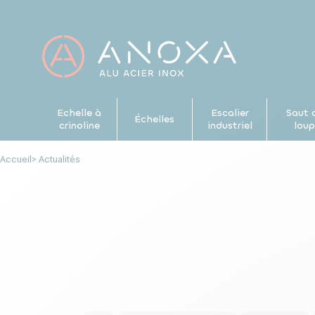
Echelle à
Escalier
Saut 
Échelles
crinoline
industriel
lou
Accueil
> Actualités