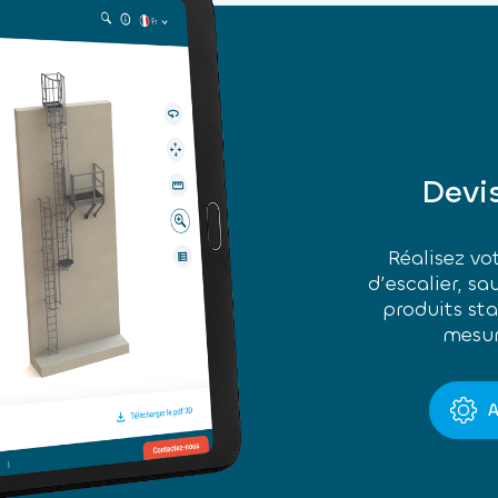
Devi
Réalisez vot
d’escalier, sa
produits st
mesur
A