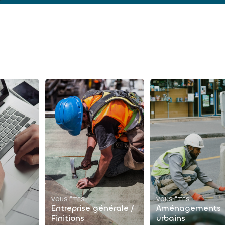
VOUS ÊTES
VOUS ÊTES
Entreprise générale /
Aménagements
Finitions
urbains