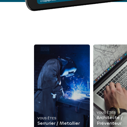
VOUS ÊTES
Architecte /
VOUS ÊTES
Serrurier / Metallier
Préventeur