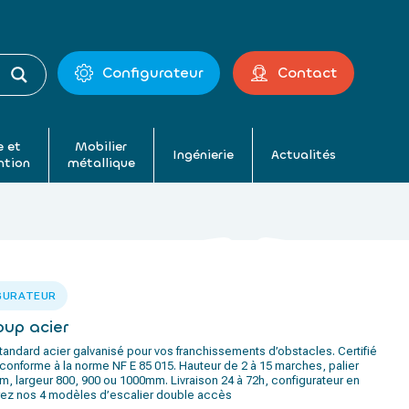
Configurateur
Contact
 et
Mobilier
Ingénierie
Actualités
ntion
métallique
GURATEUR
oup acier
tandard acier galvanisé pour vos franchissements d’obstacles. Certifié
conforme à la norme NF E 85 015. Hauteur de 2 à 15 marches, palier
, largeur 800, 900 ou 1000mm. Livraison 24 à 72h, configurateur en
rez nos 4 modèles d’escalier double accès