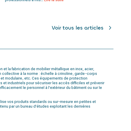
Voir tous les articles
et la fabrication de mobilier métallique en inox, acier,
 collective à la norme : échelle à crinoline, garde-corps
xe et modulaire, etc. Ces équipements de protection
es et industriels pour sécuriser les accès difficiles et prévenir
 efficacement le personnel à l’extérieur du bâtiment ou sur le
 réalise vos produits standards ou sur-mesure en petites et
tenu par un bureau d’études exploitant les dernières