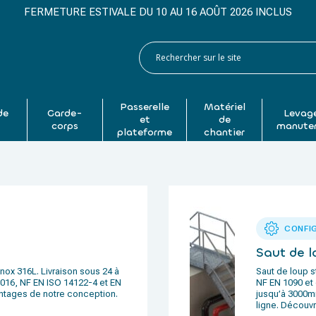
FERMETURE ESTIVALE DU 10 AU 16 AOÛT 2026 INCLUS
Passerelle
Matériel
de
Garde-
Levage
et
de
p
corps
manute
plateforme
chantier
CONFI
Saut de l
inox 316L. Livraison sous 24 à
Saut de loup s
-016, NF EN ISO 14122-4 et EN
NF EN 1090 et 
antages de notre conception.
jusqu’à 3000mm
ligne. Découv