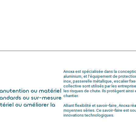
Anoxa est spécialisée dans la conception 
aluminium, et l’équipement de protection
inox, passerelle métallique, escalier fi
collective sont utilisés par les entrepris
manutention ou matériel
les risques de chute. Ils protègent ainsi
chantier.
tandards ou sur-mesure
ériel ou améliorer la
Alliant flexibilité et savoir-faire, Anoxa
moyennes séries. Ce savoir-faire est sou
innovations technologiques.