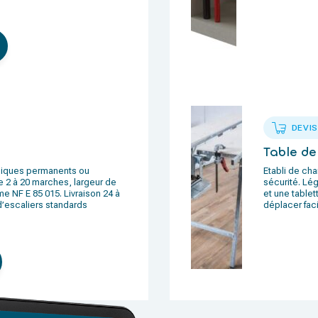
DEVIS
Table de
hniques permanents ou
Etabli de cha
e 2 à 20 marches, largeur de
sécurité. Lég
e NF E 85 015. Livraison 24 à
et une tablet
d’escaliers standards
déplacer fac