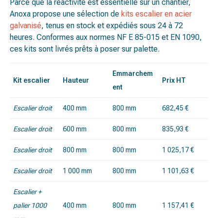
Parce que la réactivité est essentielle sur un chantier,
Anoxa propose une sélection de
kits escalier en acier
galvanisé
, tenus en stock et expédiés sous 24 à 72
heures. Conformes aux normes NF E 85-015 et EN 1090,
ces kits sont livrés prêts à poser sur palette.
Emmarchem
Kit escalier
Hauteur
Prix HT
ent
Escalier droit
400 mm
800 mm
682,45 €
Escalier droit
600 mm
800 mm
835,93 €
Escalier droit
800 mm
800 mm
1 025,17 €
Escalier droit
1 000 mm
800 mm
1 101,63 €
Escalier +
palier 1000
400 mm
800 mm
1 157,41 €