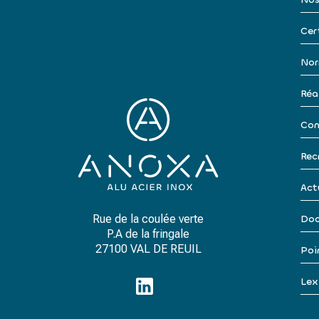
Cer
Nor
Réa
Con
Rec
Act
Rue de la coulée verte
Doc
P.A de la fringale
27100 VAL DE REUIL
Poi
Lex