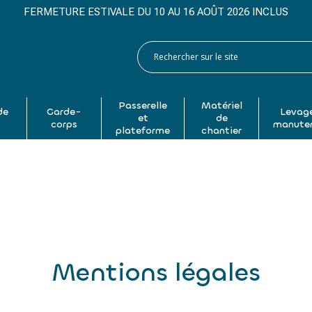
FERMETURE ESTIVALE DU 10 AU 16 AOÛT 2026 INCLUS
Passerelle
Matériel
de
Garde-
Levage
et
de
p
corps
manute
plateforme
chantier
Mentions légales