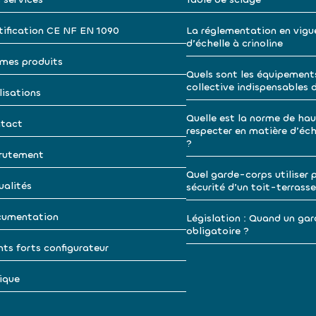
tification CE NF EN 1090
La réglementation en vigu
d’échelle à crinoline
mes produits
Quels sont les équipement
collective indispensables 
lisations
Quelle est la norme de hau
tact
respecter en matière d’éche
?
rutement
Quel garde-corps utiliser p
ualités
sécurité d’un toit-terrasse
umentation
Législation : Quand un gar
obligatoire ?
nts forts configurateur
ique