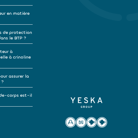
eur en matière
s de protection
dans le BTP ?
teur à
lle à crinoline
our assurer la
 ?
de-corps est-il