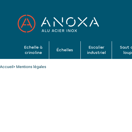
Echelle à
Escalier
Saut 
Échelles
crinoline
industriel
lou
Accueil
> Mentions légales