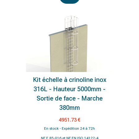
Kit échelle à crinoline inox
316L - Hauteur 5000mm -
Sortie de face - Marche
380mm
4951.73 €
En stock - Expédition 24 à 72h
NF E 85-016 et NF EN ISO 14122-4