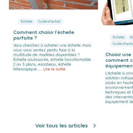
Echelle
Guide d'achat
Comment choisir l’échelle
parfaite ?
Echelle
E
Guide d'ach
Vous cherchez à acheter une échelle mais
vous vous sentez perdu face à la
Choisir une 
multitude de modèles disponibles ?
Échelle coulissante, échelle transformable
comment ch
2 ou 3 plans, escabeau, échelle
équipemen
télescopique…...
Lire la suite
L’échelle à cri
solution indisp
accès en haute
environnements
techniques et l
des interventio
équipement de
Voir tous les articles