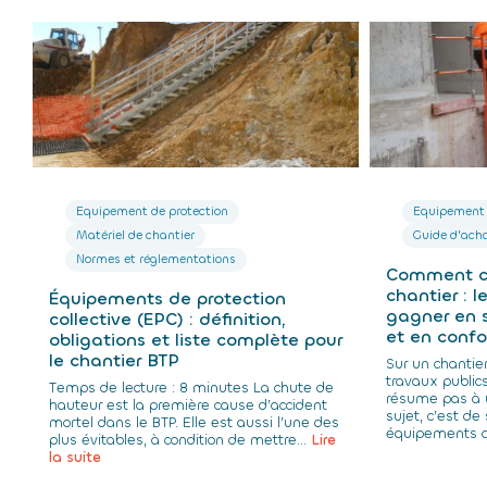
Equipement de protection
Equipement 
Matériel de chantier
Guide d'ach
Normes et réglementations
Comment ch
chantier : l
Équipements de protection
gagner en s
collective (EPC) : définition,
et en confo
obligations et liste complète pour
le chantier BTP
Sur un chantie
travaux publics
Temps de lecture : 8 minutes La chute de
résume pas à u
hauteur est la première cause d’accident
sujet, c’est de
mortel dans le BTP. Elle est aussi l’une des
équipements a
plus évitables, à condition de mettre...
Lire
la suite