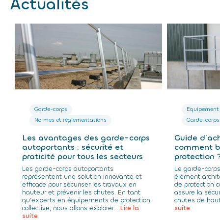
Actualités
Garde-corps
Equipement 
Normes et réglementations
Garde-corps
Les avantages des garde-corps
Guide d’ac
autoportants : sécurité et
comment bi
praticité pour tous les secteurs
protection 
Les garde-corps autoportants
Le garde-corps
représentent une solution innovante et
élément archite
efficace pour sécuriser les travaux en
de protection c
hauteur et prévenir les chutes. En tant
assure la sécu
qu’experts en équipements de protection
chutes de haute
collective, nous allons explorer...
Lire la
suite
suite