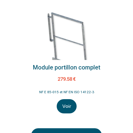
Module portillon complet
279.58 €
NF E 85-015 et NF EN ISO 14122-3
Voir