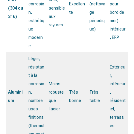
corrosio
Excellen
(nettoya
pour
(304 ou
sensible
n,
te
ge
bord de
316)
aux
esthétiq
périodiq
mer),
rayures
ue
ue)
intérieur
modern
, ERP
e
Léger,
résistan
Extérieu
t à la
r,
corrosio
Moins
intérieur
Alumini
n,
robuste
Très
Très
,
um
nombre
que
bonne
faible
résident
uses
l’acier
iel,
finitions
terrass
(thermol
es
aquage)