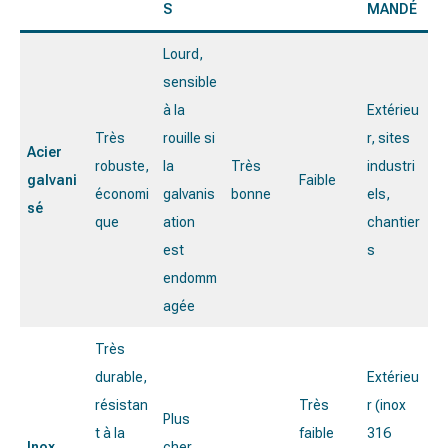
S
MANDÉ
Lourd,
sensible
à la
Extérieu
Très
rouille si
r, sites
Acier
robuste,
la
Très
industri
galvani
Faible
économi
galvanis
bonne
els,
sé
que
ation
chantier
est
s
endomm
agée
Très
durable,
Extérieu
résistan
Très
r (inox
Plus
t à la
faible
316
Inox
cher,