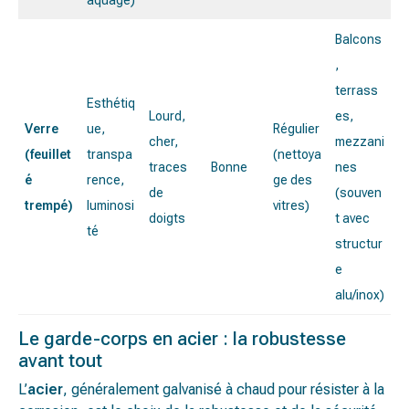
Balcons
,
terrass
Esthétiq
Lourd,
es,
Verre
ue,
Régulier
cher,
mezzani
(feuillet
transpa
(nettoya
traces
Bonne
nes
é
rence,
ge des
de
(souven
trempé)
luminosi
vitres)
doigts
t avec
té
structur
e
alu/inox)
Le garde-corps en acier : la robustesse
avant tout
L’
acier
, généralement galvanisé à chaud pour résister à la