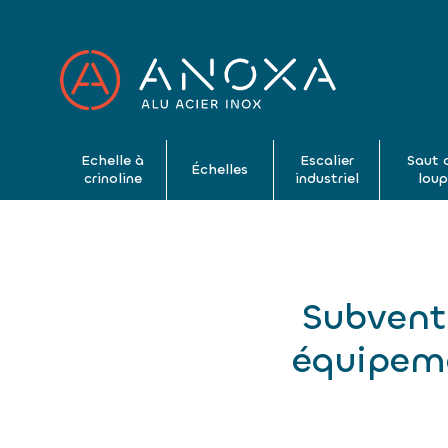
Echelle à
Escalier
Saut 
Échelles
crinoline
industriel
lou
Subvent
équipeme