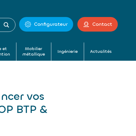
Configurateur
Contact
 et
Mobilier
Ingénierie
Actualités
ntion
métallique
ncer vos
TOP BTP &