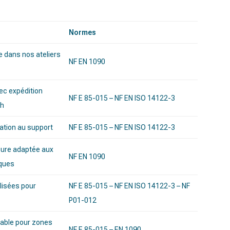
Normes
e dans nos ateliers
NF EN 1090
ec expédition
NF E 85-015 – NF EN ISO 14122-3
2h
xation au support
NF E 85-015 – NF EN ISO 14122-3
sure adaptée aux
NF EN 1090
iques
lisées pour
NF E 85-015 – NF EN ISO 14122-3 – NF
P01-012
able pour zones
NF E 85-015 – EN 1090