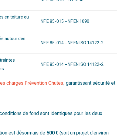
s en toiture ou
NF E 85-015 – NF EN 1090
ée autour des
NF E 85-014 – NF EN ISO 14122-2
traintes
NF E 85-014 – NF EN ISO 14122-2
es
des charges Prévention Chutes
, garantissant sécurité et
conditions de fond sont identiques pour les deux
ion est désormais de
500 €
(soit un projet d’environ