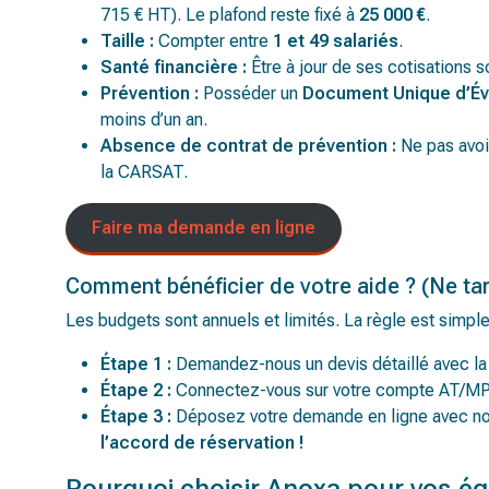
715 € HT). Le plafond reste fixé à
25 000 €
.
Taille :
Compter entre
1 et 49 salariés
.
Santé financière :
Être à jour de ses cotisations 
Prévention :
Posséder un
Document Unique d’Év
moins d’un an.
Absence de contrat de prévention :
Ne pas avoir
la CARSAT.
Faire ma demande en ligne
Comment bénéficier de votre aide ? (Ne tar
Les budgets sont annuels et limités. La règle est simpl
Étape 1 :
Demandez-nous un devis détaillé avec la
Étape 2 :
Connectez-vous sur votre compte AT/MP
Étape 3 :
Déposez votre demande en ligne avec no
l’accord de réservation !
Pourquoi choisir Anoxa pour vos é