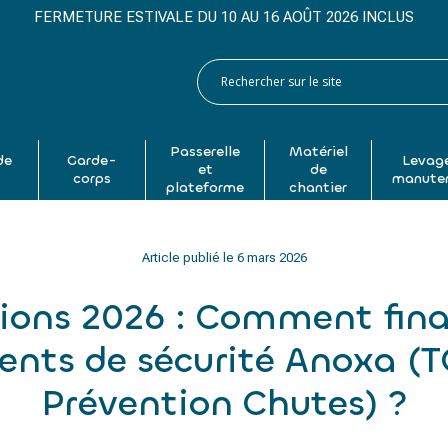
FERMETURE ESTIVALE DU 10 AU 16 AOÛT 2026 INCLUS
Passerelle
Matériel
de
Garde-
Levage
et
de
p
corps
manute
plateforme
chantier
Article publié le
6 mars 2026
ions 2026 : Comment fina
nts de sécurité Anoxa (
Prévention Chutes) ?