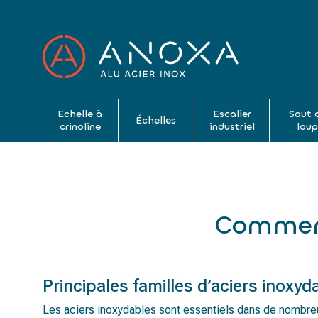
Echelle à
Escalier
Saut 
Échelles
crinoline
industriel
lou
Comment
Principales familles d’aciers inoxyd
Les aciers inoxydables sont essentiels dans de nombreu