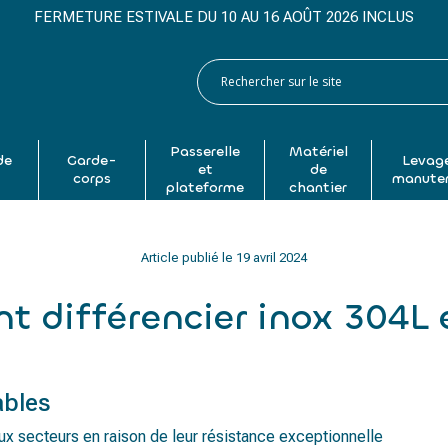
FERMETURE ESTIVALE DU 10 AU 16 AOÛT 2026 INCLUS
Passerelle
Matériel
de
Garde-
Levage
et
de
p
corps
manute
plateforme
chantier
Article publié le
19 avril 2024
 différencier inox 304L e
ables
x secteurs en raison de leur résistance exceptionnelle