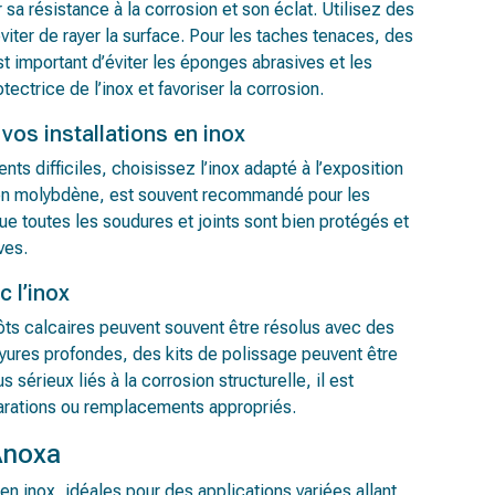
r sa résistance à la corrosion et son éclat. Utilisez des
viter de rayer la surface. Pour les taches tenaces, des
est important d’éviter les éponges abrasives et les
ctrice de l’inox et favoriser la corrosion.
 vos installations en inox
ts difficiles, choisissez l’inox adapté à l’exposition
r en molybdène, est souvent recommandé pour les
ue toutes les soudures et joints sont bien protégés et
ves.
 l’inox
ts calcaires peuvent souvent être résolus avec des
ayures profondes, des kits de polissage peuvent être
 sérieux liés à la corrosion structurelle, il est
parations ou remplacements appropriés.
Anoxa
 inox, idéales pour des applications variées allant