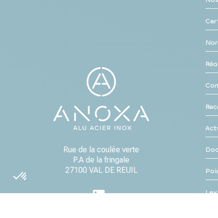
Cer
Nor
Réa
Con
Rec
Act
Rue de la coulée verte
Doc
P.A de la fringale
27100 VAL DE REUIL
Poi
Lex