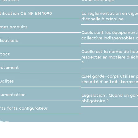
tification CE NF EN 1090
La réglementation en vigu
d’échelle à crinoline
mes produits
Quels sont les équipement
collective indispensables 
lisations
Quelle est la norme de hau
tact
respecter en matière d’éche
?
rutement
Quel garde-corps utiliser p
ualités
sécurité d’un toit-terrasse
umentation
Législation : Quand un gar
obligatoire ?
nts forts configurateur
ique