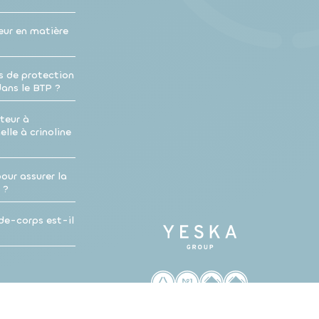
eur en matière
s de protection
dans le BTP ?
teur à
lle à crinoline
our assurer la
 ?
de-corps est-il