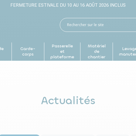
FERMETURE ESTIVALE DU 10 AU 16 AOÛT 2026 INCLUS
Passerelle
Matériel
de
Garde-
Levage
et
de
p
corps
manute
plateforme
chantier
Actualités