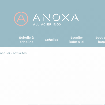
Echelle à
Escalier
Saut 
Échelles
crinoline
industriel
lou
Accueil
> Actualités