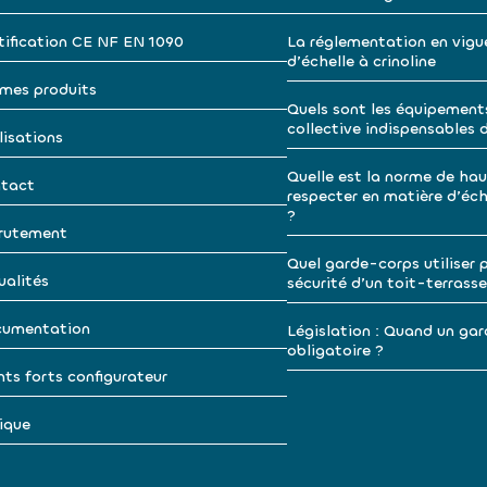
tification CE NF EN 1090
La réglementation en vigu
d’échelle à crinoline
mes produits
Quels sont les équipement
collective indispensables 
lisations
Quelle est la norme de hau
tact
respecter en matière d’éche
?
rutement
Quel garde-corps utiliser p
ualités
sécurité d’un toit-terrasse
umentation
Législation : Quand un gar
obligatoire ?
nts forts configurateur
ique