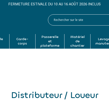
FERMETURE ESTIVALE DU 10 AU 16 AOÛT 2026 INCLUS
Passerelle
Matériel
de
Garde-
Levage
et
de
p
corps
manute
plateforme
chantier
Distributeur / Loueur