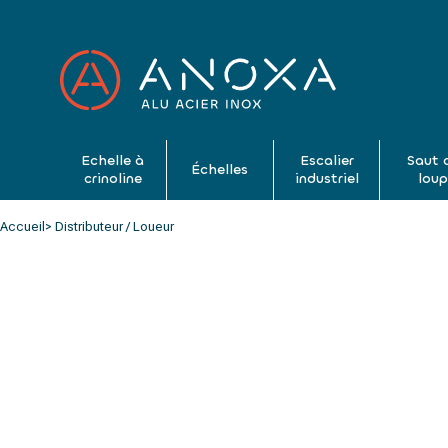
Echelle à
Escalier
Saut 
Échelles
crinoline
industriel
lou
Accueil
> Distributeur / Loueur