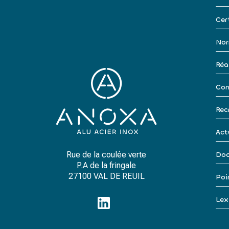
Cer
Nor
Réa
Con
Rec
Act
Rue de la coulée verte
Doc
P.A de la fringale
27100 VAL DE REUIL
Poi
Lex