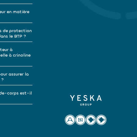
eur en matière
s de protection
dans le BTP ?
teur à
lle à crinoline
our assurer la
 ?
de-corps est-il