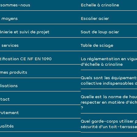
 sommes-nous
Echelle à crinoline
 moyens
Escalier acier
nierie et suivi de projet
Saut de loup acier
 services
Table de sciage
tification CE NF EN 1090
La réglementation en vigu
d’échelle à crinoline
mes produits
Quels sont les équipement
collective indispensables 
lisations
Quelle est la norme de hau
tact
respecter en matière d’éche
?
rutement
Quel garde-corps utiliser p
ualités
sécurité d’un toit-terrasse