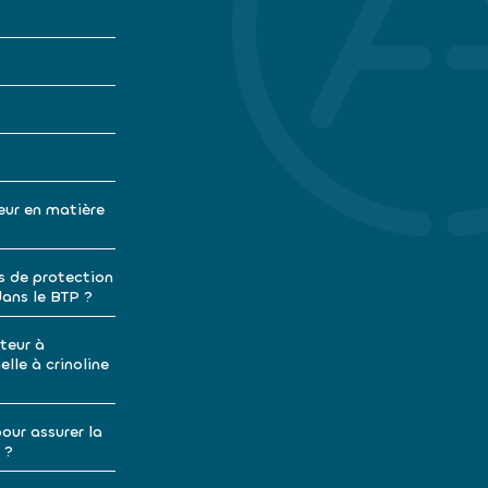
eur en matière
s de protection
dans le BTP ?
teur à
lle à crinoline
our assurer la
 ?