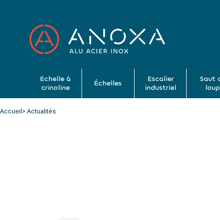
Echelle à
Escalier
Saut 
Échelles
crinoline
industriel
lou
Accueil
> Actualités