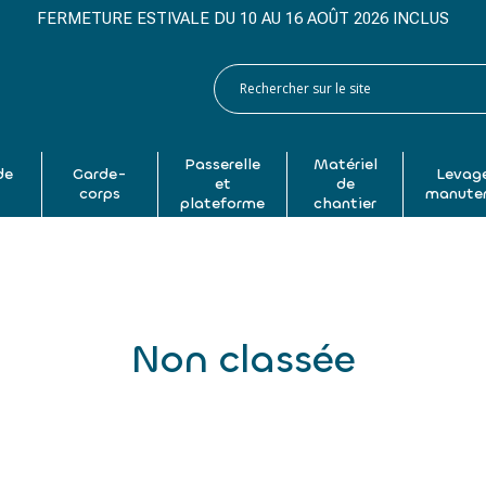
FERMETURE ESTIVALE DU 10 AU 16 AOÛT 2026 INCLUS
Passerelle
Matériel
de
Garde-
Levage
et
de
p
corps
manute
plateforme
chantier
Non classée