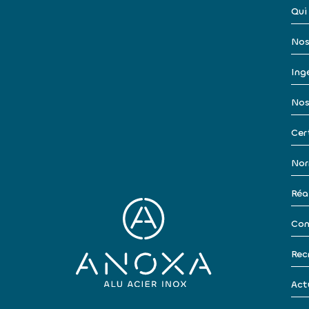
Qui
Nos
Ingé
Nos
Cer
Nor
Réa
Con
Rec
Act