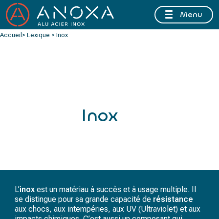
Menu
FERMETURE ESTIVALE DU 10 AU 16 AOÛT 2026 INCLUS
Accueil
> Lexique > Inox
Inox
L’
inox
est un matériau à succès et à usage multiple. Il
se distingue pour sa grande capacité de
résistance
aux chocs, aux intempéries, aux UV (Ultraviolet) et aux
impacts chimiques. C’est aussi un composant qui