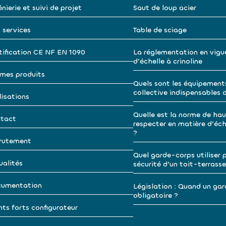
nierie et suivi de projet
Saut de loup acier
 services
Table de sciage
tification CE NF EN 1090
La réglementation en vigu
d’échelle à crinoline
mes produits
Quels sont les équipement
collective indispensables 
lisations
Quelle est la norme de hau
tact
respecter en matière d’éche
?
rutement
Quel garde-corps utiliser p
ualités
sécurité d’un toit-terrasse
umentation
Législation : Quand un gar
obligatoire ?
nts forts configurateur