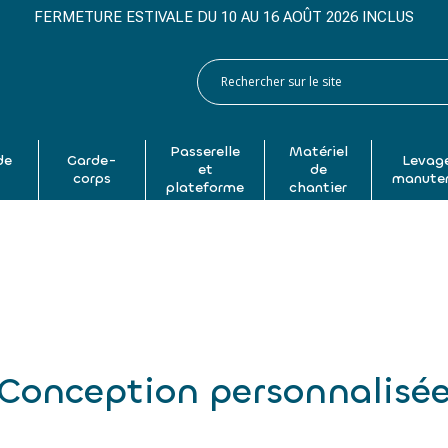
FERMETURE ESTIVALE DU 10 AU 16 AOÛT 2026 INCLUS
Passerelle
Matériel
de
Garde-
Levage
et
de
p
corps
manute
plateforme
chantier
Conception personnalisé