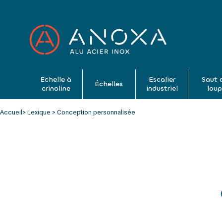
Echelle à
Escalier
Saut 
Échelles
crinoline
industriel
lou
Accueil
> Lexique > Conception personnalisée