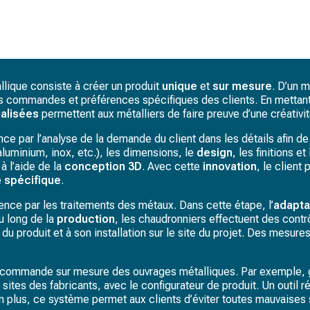
lique consiste à créer un produit
unique
et
sur mesure
. D’un m
commandes et préférences spécifiques des clients. En mettant l’acc
ualisées
permettent aux métalliers de faire preuve d’une créativi
 par l’analyse de la demande du client dans les détails afin de 
aluminium, inox, etc.), les dimensions, le
design
, les finitions e
à l’aide de la
conception 3D
. Avec cette
innovation
, le client
e
spécifique
.
ce par les traitements des métaux. Dans cette étape, l’
adapta
u long de la
production
, les chaudronniers effectuent des contr
du produit et à son installation sur le site du projet. Des mesur
une commande sur mesure des ouvrages métalliques. Par exemple, g
 sites des fabricants, avec le configurateur de produit. Un outil 
plus, ce système permet aux clients d’éviter toutes mauvaises su