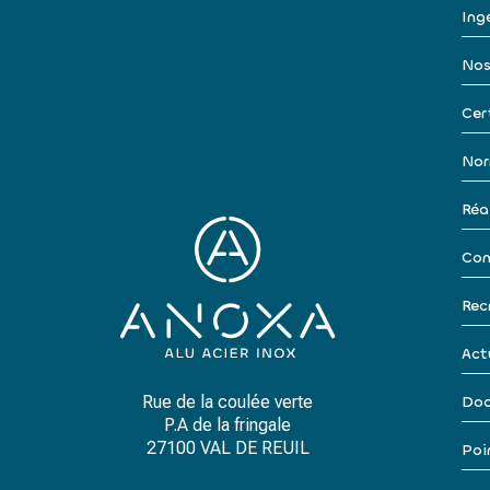
Ingé
Nos
Cer
Nor
Réa
Con
Rec
Act
Rue de la coulée verte
Doc
P.A de la fringale
27100 VAL DE REUIL
Poi