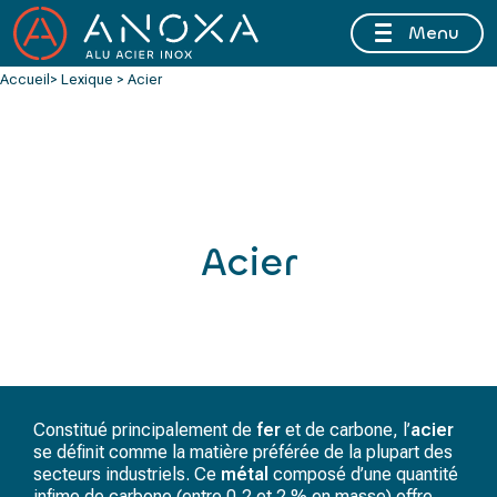
Menu
FERMETURE ESTIVALE DU 10 AU 16 AOÛT 2026 INCLUS
Accueil
> Lexique > Acier
Acier
Constitué principalement de
fer
et de carbone, l’
acier
se définit comme la matière préférée de la plupart des
secteurs industriels. Ce
métal
composé d’une quantité
infime de carbone (entre 0,2 et 2 % en masse) offre