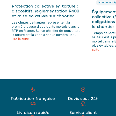
Normes et ré
Protection collective en toiture :
dispositifs, réglementation R408
Équipement
et mise en œuvre sur chantier
collective (
obligations
Les chutes de hauteur représentent la
le chantier
première cause d’accidents mortels dans le
BTP en France. Sur un chantier de couverture,
Temps de lectur
la toiture est la zone à risque numéro un :...
hauteur est la 
Lire la suite
mortel dans le B
plus évitables, 
suite
Fabrication française
Devis sous 24h
Livraison rapide
Service client