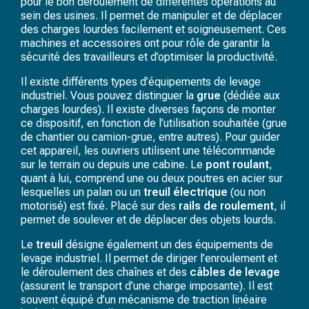
pour le bon déroulement de différentes opérations au
sein des usines. Il permet de manipuler et de déplacer
des charges lourdes facilement et soigneusement. Ces
machines et accessoires ont pour rôle de garantir la
sécurité des travailleurs et d’optimiser la productivité.
Il existe différents types d’équipements de levage
industriel. Vous pouvez distinguer la
grue
(dédiée aux
charges lourdes). Il existe diverses façons de monter
ce dispositif, en fonction de l’utilisation souhaitée (grue
de chantier ou camion-grue, entre autres). Pour guider
cet appareil, les ouvriers utilisent une télécommande
sur le terrain ou depuis une cabine. Le
pont roulant
,
quant à lui,
comprend une ou deux poutres en acier sur
lesquelles un palan ou un
treuil électrique
(ou non
motorisé) est fixé. Placé sur des
rails de roulement
, il
permet de soulever et de déplacer des objets lourds.
Le
treuil
désigne également un des équipements de
levage industriel.
Il permet de diriger l’enroulement et
le déroulement des chaînes et des
câbles de levage
(assurent le transport d’une charge imposante). Il est
souvent équipé d’un mécanisme de traction linéaire