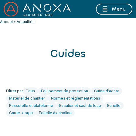
Menu
FERMETURE ESTIVALE DU 10 AU 16 AOÛT 2026 INCLUS
Accueil
> Actualités
Guides
Filtrer par
Tous
Equipement de protection
Guide d'achat
Matériel de chantier
Normes et réglementations
Passerelle et plateforme
Escalier et saut de loup
Echelle
Garde-corps
Echelle à crinoline