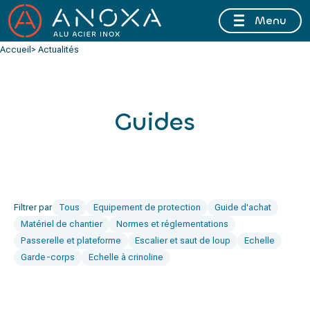
Menu
FERMETURE ESTIVALE DU 10 AU 16 AOÛT 2026 INCLUS
Accueil
> Actualités
Guides
Filtrer par
Tous
Equipement de protection
Guide d'achat
Matériel de chantier
Normes et réglementations
Passerelle et plateforme
Escalier et saut de loup
Echelle
Garde-corps
Echelle à crinoline